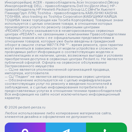
Инкорпорейшн); ACER - правообладатель Acer Incorporated (Эйсер
Инкорпорейтед); DELL - правообладатель Dell Inc.(Делл Инк.); HP -
правообладатель HP Hewlett-Packard Group LLC (ЭйчПи Хьюлетт
Паккард Груп ЛЛК); Toshiba - правообладатель KABUSHIKI KAISHA
TOSHIBA, also trading as Toshiba Corporation (КАБУШИКИ КАЙША
ТОШИБА также торгующая как Тосиба Корпорейшн). Товарные знаки
используется с целью описания товара, в отношении которых
производятся услуги по ремонту сервисными центрами
«PEDANT».Услуги оказываются в неавторизованных сервисных
центрах «PEDANT», не связанными с компаниями Правообладателями
товарных знаков и/или с ее официальными представителями в
отношении товаров, которые уже были введены в гражданский
оборот в смысле статьи 1487 ГК РФ ** - время ремонта, срок гарантии
могут меняться в зависимости от модели устройства и сложности
проводимых работ Информация о соответствующих моделях и
комплектациях и их наличии, ценах, возможных выгодах и условиях
приобретения доступна в сервисных центрах Pedant.ru. Не является
публичной офертой. Оферта на сервисное обслуживание
Застрахованного имущества
— СЦ не является уполномоченной организацией продавца,
импортера, изготовителя.
— СЦ "Педант" не является авторизованным сервис центром.
— Обозначение используется не с целью индивидуализации
соответствующих услуг по ремонту и введения посетителей в
заблуждение, а с целью информирования потребителей о
предоставляемых услугах в отношении техники правообладателей.
Вся информация на сайте носит исключительно информационный
характер.
© 2026 pedant-penza.ru
Любое использование либо копирование материалов сайта,
элементов дизайна и оформления не допускается.