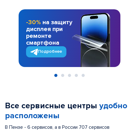
-30%
на защиту
дисплея при
ремонте
смартфона
Подробнее
Item
1
of
Все сервисные центры
удобно
5
расположены
В Пензе - 6 сервисов, а в России 707 сервисов