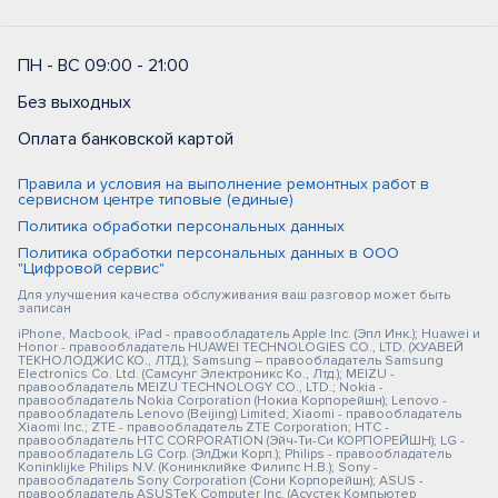
ПН - ВС 09:00 - 21:00
Без выходных
Оплата банковской картой
Правила и условия на выполнение ремонтных работ в
сервисном центре типовые (единые)
Политика обработки персональных данных
Политика обработки персональных данных в ООО
"Цифровой сервис"
Для улучшения качества обслуживания ваш разговор может быть
записан
iPhone, Macbook, iPad - правообладатель Apple Inc. (Эпл Инк.); Huawei и
Honor - правообладатель HUAWEI TECHNOLOGIES CO., LTD. (ХУАВЕЙ
ТЕКНОЛОДЖИС КО., ЛТД.); Samsung – правообладатель Samsung
Electronics Co. Ltd. (Самсунг Электроникс Ко., Лтд.); MEIZU -
правообладатель MEIZU TECHNOLOGY CO., LTD.; Nokia -
правообладатель Nokia Corporation (Нокиа Корпорейшн); Lenovo -
правообладатель Lenovo (Beijing) Limited; Xiaomi - правообладатель
Xiaomi Inc.; ZTE - правообладатель ZTE Corporation; HTC -
правообладатель HTC CORPORATION (Эйч-Ти-Си КОРПОРЕЙШН); LG -
правообладатель LG Corp. (ЭлДжи Корп.); Philips - правообладатель
Koninklijke Philips N.V. (Конинклийке Филипс Н.В.); Sony -
правообладатель Sony Corporation (Сони Корпорейшн); ASUS -
правообладатель ASUSTeK Computer Inc. (Асустек Компьютер